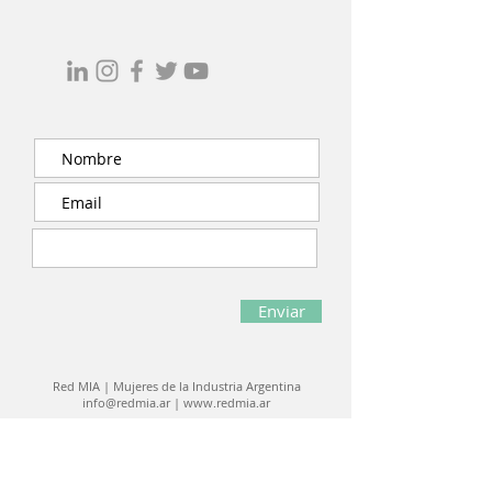
Enviar
Red MIA
|
Mujeres de la Industria Argentina
info@redmia.ar
|
www.redmia.ar
Nodos | Red MIA
Red MIA Noa | Red MIA Nea | Red MIA Cuyo
Red MIA Sur | Red MIA Centro | Red MIA Bue